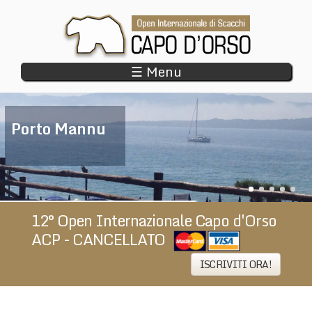
Salta
al
contenuto
principale
☰ Menu
Porto Mannu
Il paradiso degli scacchi
12° Open Internazionale Capo d'Orso
ACP - CANCELLATO
​
ISCRIVITI ORA!