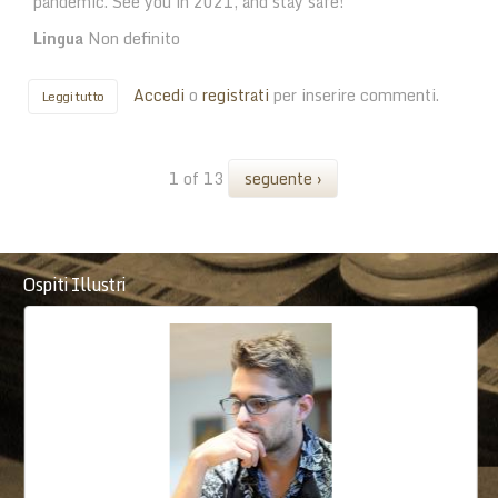
pandemic. See you in 2021, and stay safe!
Lingua
Non definito
Accedi
o
registrati
per inserire commenti.
Leggi tutto
su Arrivederci al 2021
1 of 13
seguente ›
Ospiti Illustri