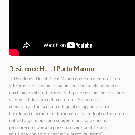
Residence Hotel
Porto Mannu
Il Residence Hotel Porto Mannu non è un albergo. E' un
villaggio turistico posto su una collinetta che guarda su
una baia privata, all'interno del quale nessuna costruzione
si eleva al di sopra del piano terra. Giocatori e
accompagnatori saranno alloggiati in appartamenti
bi/trilocali e camere matrimoniali indipendenti all’interno
del villaggio e possono scegliere una soluzione con
pensione completa (a prezzi convenzionati) sia la
soluzione con solo alloggio (ai prezzi di listino).