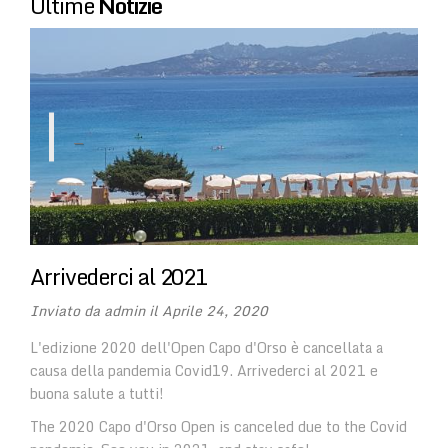
Ultime
Notizie
Arrivederci al 2021
Inviato da
admin
il Aprile 24, 2020
L'edizione 2020 dell'Open Capo d'Orso è cancellata a
causa della pandemia Covid19. Arrivederci al 2021 e
buona salute a tutti!
The 2020 Capo d'Orso Open is canceled due to the Covid