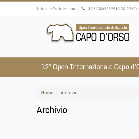
Salta
Info line Porto Mannu
+39 3400634399 (9:30-19:00, n
al
contenuto
principale
12° Open Internazionale Capo 
Home
Archivio
Archivio