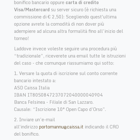
bonifico bancario oppure
carta di credito
Visa/Mastercard
su server sicuro (è richiesta una
commissione di € 2,50): Scegliendo quest'ultima
opzione avrete la comodità di non dover più
adempiere ad alcuna altra formalità fino all’inizio del
torneo!
Laddove invece voleste seguire una procedura più
“tradizionale”, riceverete una email tutte le istruzioni
del caso - che comunque riassumiamo qui sotto:
1. Versare la quota di iscrizione sul conto corrente
bancario intestato a:
ASD Caissa Italia
IBAN IT80S0847237072040000040904
Banca Felsinea - Filiale di San Lazzaro.
Causale: “Iscrizione 10° Open Capo d’Orso”.
2. Inviare un’e-mail
all'indirizzo
portomannu@caissa.it
indicando il CRO
del bonifico.