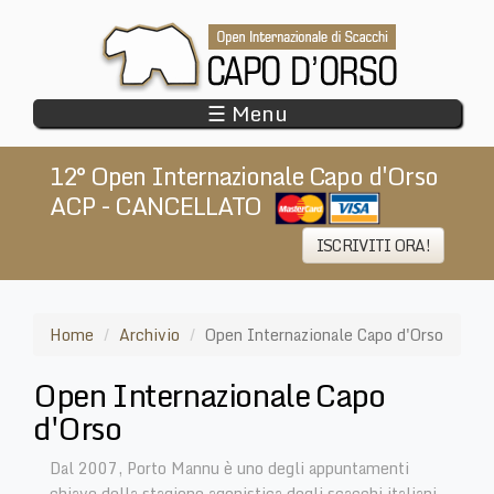
Salta
al
contenuto
principale
☰ Menu
12° Open Internazionale Capo d'Orso
ACP - CANCELLATO
​
ISCRIVITI ORA!
Home
Archivio
Open Internazionale Capo d'Orso
Open Internazionale Capo
d'Orso
Dal 2007, Porto Mannu è uno degli appuntamenti
chiave della stagione agonistica degli scacchi italiani.