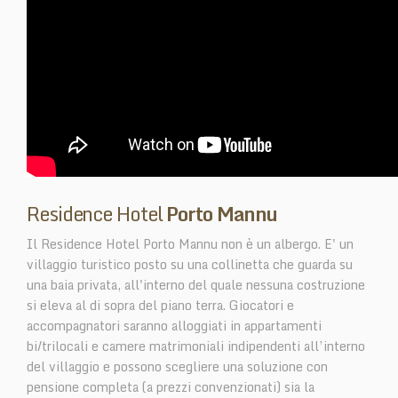
Residence Hotel
Porto Mannu
Il Residence Hotel Porto Mannu non è un albergo. E' un
villaggio turistico posto su una collinetta che guarda su
una baia privata, all'interno del quale nessuna costruzione
si eleva al di sopra del piano terra. Giocatori e
accompagnatori saranno alloggiati in appartamenti
bi/trilocali e camere matrimoniali indipendenti all’interno
del villaggio e possono scegliere una soluzione con
pensione completa (a prezzi convenzionati) sia la