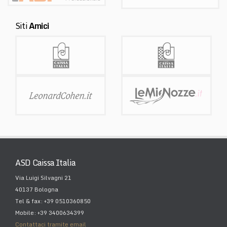
Siti
Amici
ASD Caissa Italia
Via Luigi Silvagni 21
40137 Bologna
Tel & fax: +39 0510360850
Mobile: +39 3400634399
Contattaci tramite email