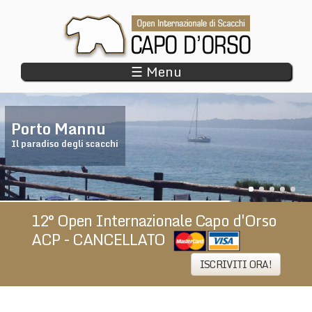
Salta
al
contenuto
principale
☰ Menu
Porto Mannu
Il paradiso degli scacchi
12° Open Internazionale Capo d'Orso
ACP - CANCELLATO
​
ISCRIVITI ORA!