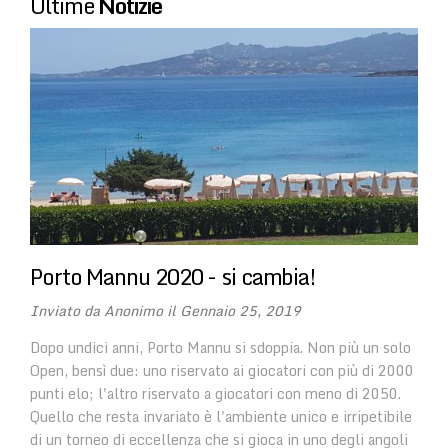
Ultime
Notizie
Porto Mannu 2020 - si cambia!
Inviato da
Anonimo
il Gennaio 25, 2019
Dopo undici anni, Porto Mannu si sdoppia. Non più un solo
Open, bensì due: uno riservato ai giocatori con più di 2000
punti elo; l'altro riservato a giocatori con meno di 2050.
Quello che resta invariato è l'ambiente unico e irripetibile
di un torneo di eccellenza che si gioca in uno degli angoli