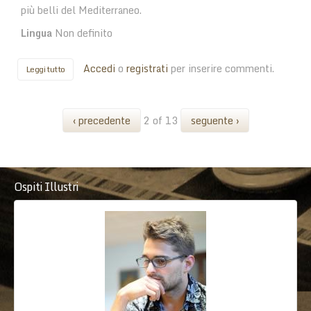
più belli del Mediterraneo.
Lingua
Non definito
Accedi
o
registrati
per inserire commenti.
Leggi tutto
su Porto Mannu 2020 - si cambia!
‹ precedente
2 of 13
seguente ›
Ospiti Illustri