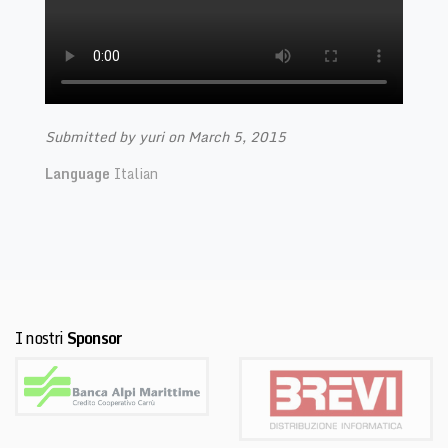
by
Peter
Doggers
Submitted by
yuri
on March 5, 2015
Language
Italian
I nostri
Sponsor