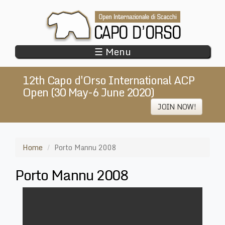
Skip
to
main
content
☰ Menu
12th Capo d'Orso International ACP
Open (30 May-6 June 2020)
JOIN NOW!
Home
Porto Mannu 2008
Porto Mannu 2008
Porto
Mannu
2008