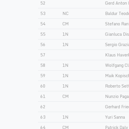
52
Gerd Anton 
53
NC
Baldur Teod
54
CM
Stefano Ran
55
1N
Gianluca Dis
56
1N
Sergio Grazi
57
Klaus Have
58
1N
Wolfgang Cl
59
1N
Maik Kopisc
60
1N
Roberto Set
61
CM
Nunzio Paga
62
Gerhard Frie
63
1N
Yuri Sanna
64
CM
Patrick Daly