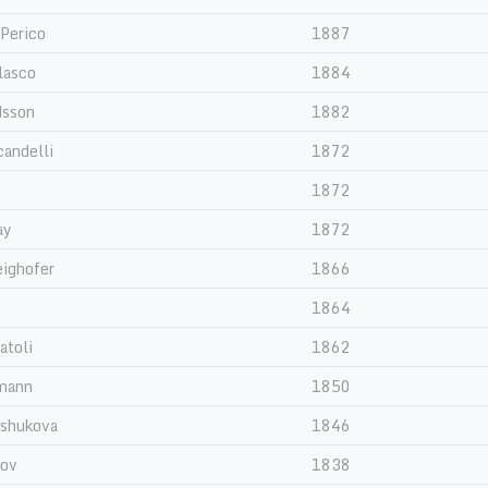
 Perico
1887
lasco
1884
dsson
1882
candelli
1872
1872
ay
1872
ighofer
1866
1864
toli
1862
mann
1850
eshukova
1846
rov
1838