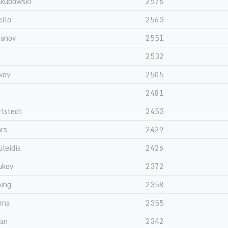
akubowski
2576
ello
2563
yanov
2551
2532
kov
2505
2481
rlstedt
2453
ars
2429
leidis
2426
ukov
2372
ning
2358
ema
2355
an
2342