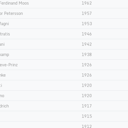
Ferdinand Moos
1962
or Petersson
1957
fagni
1953
tratis
1946
ani
1942
rkamp
1938
eve-Prinz
1926
hke
1926
ti
1920
no
1920
drich
1917
1915
1912