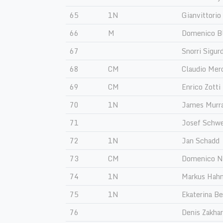
65
1N
Gianvittorio
66
M
Domenico B
67
Snorri Sigur
68
CM
Claudio Mer
69
CM
Enrico Zotti
70
1N
James Murr
71
Josef Schwe
72
1N
Jan Schadd
73
CM
Domenico Na
74
1N
Markus Hah
75
1N
Ekaterina B
76
Denis Zakha