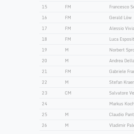
15
FM
Francesco S
16
FM
Gerald Löw
17
FM
Alessio Vivi
18
FM
Luca Esposi
19
M
Norbert Spr
20
M
Andrea Della
21
FM
Gabriele Fra
22
M
Stefan Krae
23
CM
Salvatore V
24
Markus Koc
25
M
Claudio Pant
26
M
Vladimir Pa