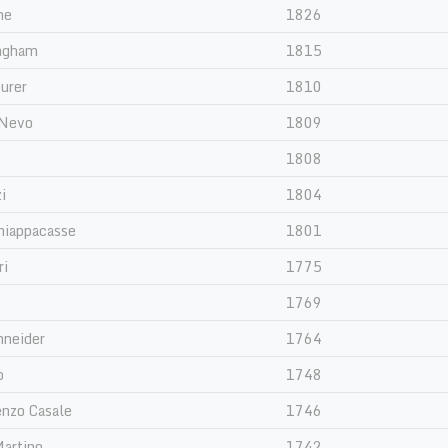
ne
1826
ngham
1815
eurer
1810
 Nevo
1809
1808
i
1804
hiappacasse
1801
ri
1775
1769
neider
1764
o
1748
enzo Casale
1746
Martino
1742