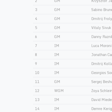
2
GM
Krzysztof J
3
GM
Sabino Brun
4
GM
Dmitrij Frol
5
GM
Vitaly Sivuk
6
GM
Danny Razni
7
IM
Luca Moroni
8
IM
Jonathan Ca
9
IM
Dmitrij Koll
10
IM
Georgios Sou
11
GM
Sergej Besh
12
WGM
Zoya Schlei
13
IM
David Mied
14
IM
Demre Kerig