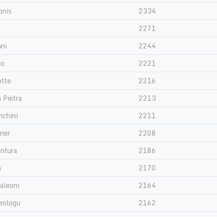
onis
2334
2271
ani
2244
to
2221
otte
2216
 Pietra
2213
nchini
2211
mer
2208
entura
2186
h
2170
aleoni
2164
leologu
2162