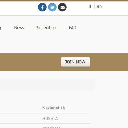
it
en
gs
News
Past editions
FAQ
JOIN NOW!
Nazionalità
RUSSIA