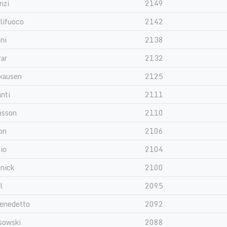
nzi
2149
lifuoco
2142
ini
2138
zar
2132
kausen
2125
nti
2111
nsson
2110
on
2106
io
2104
nick
2100
l
2095
Benedetto
2092
sowski
2088