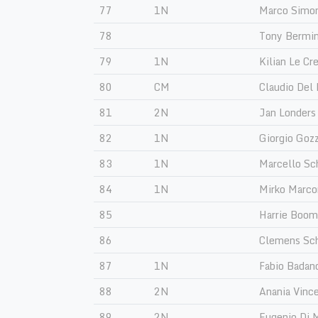
77
1N
Marco Simo
78
Tony Bermi
79
1N
Kilian Le Cr
80
CM
Claudio Del
81
2N
Jan Londers
82
1N
Giorgio Gozz
83
1N
Marcello Sc
84
1N
Mirko Marco
85
Harrie Boom
86
Clemens Sch
87
1N
Fabio Badan
88
2N
Anania Vinc
89
2N
Eugenio Di 