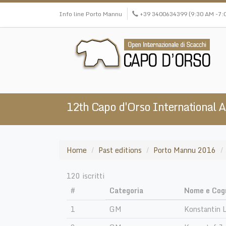
Skip
Info line Porto Mannu
+39 3400634399 (9:30 AM -7:0
to
main
content
12th Capo d'Orso International 
Home
Past editions
Porto Mannu 2016
120 iscritti
#
Categoria
Nome e Co
1
GM
Konstantin 