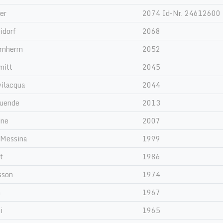
er
2074 Id-Nr. 24612600
idorf
2068
ernherm
2052
mitt
2045
vilacqua
2044
muende
2013
ine
2007
 Messina
1999
t
1986
sson
1974
h
1967
i
1965