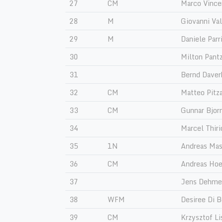
27
CM
Marco Vince
28
M
Giovanni Val
29
M
Daniele Parr
30
Milton Pant
31
Bernd Daver
32
CM
Matteo Pitza
33
CM
Gunnar Bjor
34
Marcel Thiri
35
1N
Andreas Mas
36
CM
Andreas Hoe
37
Jens Dehme
38
WFM
Desiree Di 
39
CM
Krzysztof Li