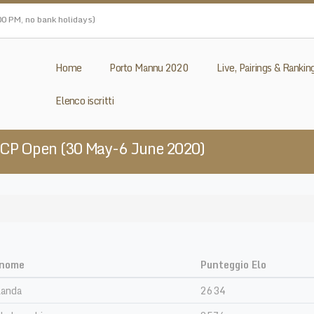
0 PM, no bank holidays)
Home
Porto Mannu 2020
Live, Pairings & Rankin
Elenco iscritti
ACP Open (30 May-6 June 2020)
gnome
Punteggio Elo
Landa
2634