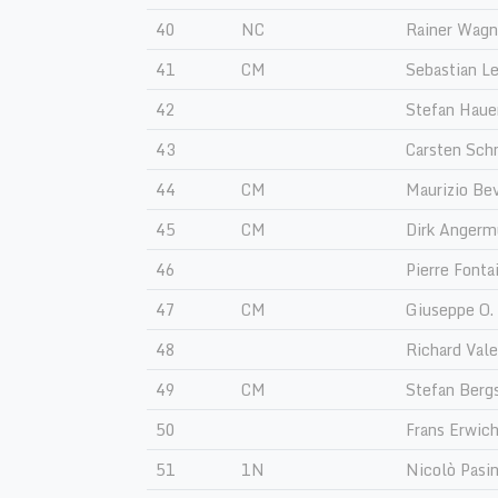
40
NC
Rainer Wagn
41
CM
Sebastian Le
42
Stefan Hau
43
Carsten Sch
44
CM
Maurizio Be
45
CM
Dirk Anger
46
Pierre Fonta
47
CM
Giuseppe O.
48
Richard Vale
49
CM
Stefan Berg
50
Frans Erwic
51
1N
Nicolò Pasin