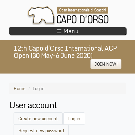
Skip
to
main
content
☰ Menu
12th Capo d'Orso International ACP
Open (30 May-6 June 2020)
JOIN NOW!
Home
Log in
User account
Primary
Create new account
Log in
(active
tabs
tab)
Request new password